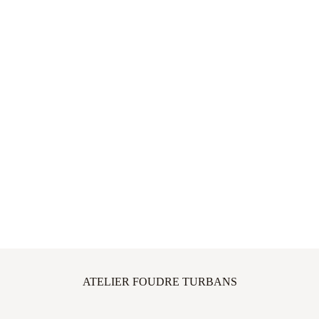
ATELIER FOUDRE TURBANS
45 avenue Thiers, 33100 Bordeaux, FRANCE