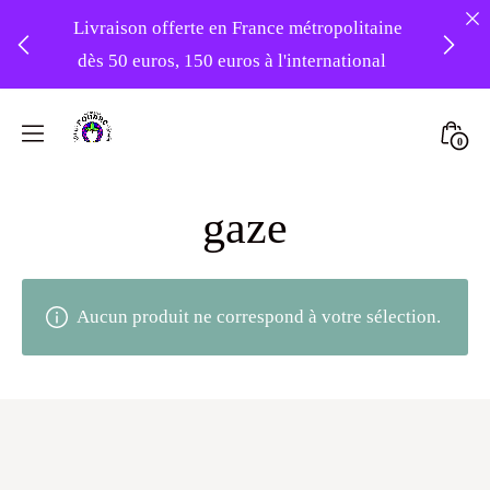
Livraison offerte en France métropolitaine
dès 50 euros, 150 euros à l'international
❤️ -10% sur votre première commande
Skip
avec le code : 1ERAMOUR ❤️
to
Mini
0
content
Atelier
Togg
Foudre
gaze
Turbans
Aucun produit ne correspond à votre sélection.