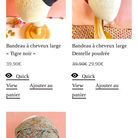
Bandeau à cheveux large
Bandeau à cheveux large
« Tigre noir »
Dentelle poudrée
Le
Le
39.90
€
39.90
€
29.90
€
prix
prix
Quick
Quick
initial
actuel
View
Ajouter au
View
Ajouter au
était :
est :
panier
panier
39.90€.
29.90€.