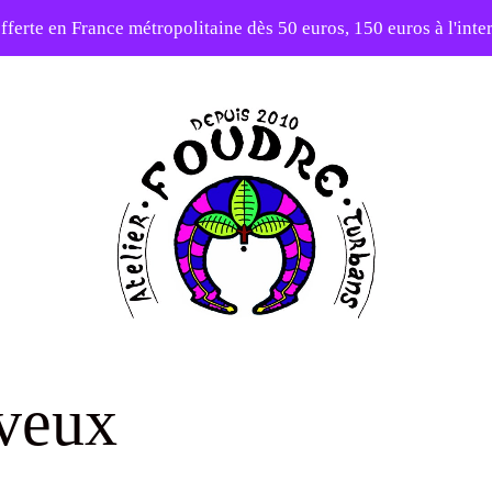
fferte en France métropolitaine dès 50 euros, 150 euros à l'int
10% sur votre première commande avec le code : 1ERAMOUR
Atelier
Foudre
eveux
Turbans