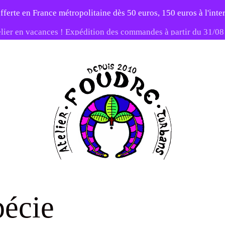
fferte en France métropolitaine dès 50 euros, 150 euros à l'int
elier en vacances ! Expédition des commandes à partir du 31/0
-20% sur tout le site avec le code PATIENCE
Atelier
Foudre
pécie
Turbans