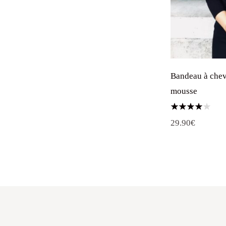
Bandeau à che
mousse
Note
29.90
€
4.00
sur 5