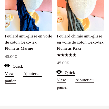
Foulard anti-glisse en voile
Foulard chimio anti-glisse
de coton Oeko-tex
en voile de coton Oeko-tex
Plumetis Marine
Plumetis Kaki
45.00
€
Note
45.00
€
5.00
Quick
sur 5
Quick
View
Ajouter au
View
Ajouter au
panier
panier