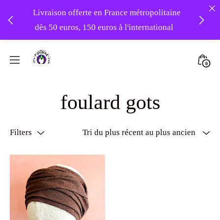
Livraison offerte en France métropolitaine
dès 50 euros, 150 euros à l'international
❤️ -10% sur votre première commande
Skip
avec le code : 1ERAMOUR ❤️
to
Mini
0
content
Atelier
Togg
Foudre
foulard gots
Turbans
Filters