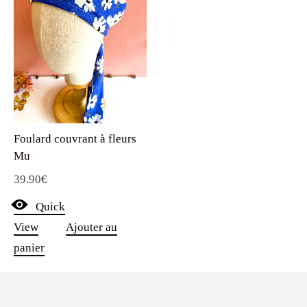
Foulard couvrant à fleurs
Mu
39.90
€
Quick
View
Ajouter au
panier