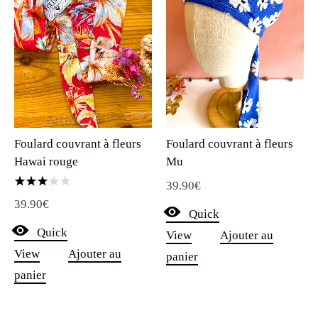
Foulard couvrant à fleurs
Foulard couvrant à fleurs
Hawai rouge
Mu
39.90
€
Note
39.90
€
3.00
Quick
sur 5
Quick
View
Ajouter au
View
Ajouter au
panier
panier