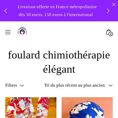
Livraison offerte en France métropolitaine
dès 50 euros, 150 euros à l'international
❤️ -10% sur votre première commande
Skip
avec le code : 1ERAMOUR ❤️
to
Mini
0
content
Atelier
Togg
Foudre
foulard chimiothérapie
Turbans
élégant
Filters