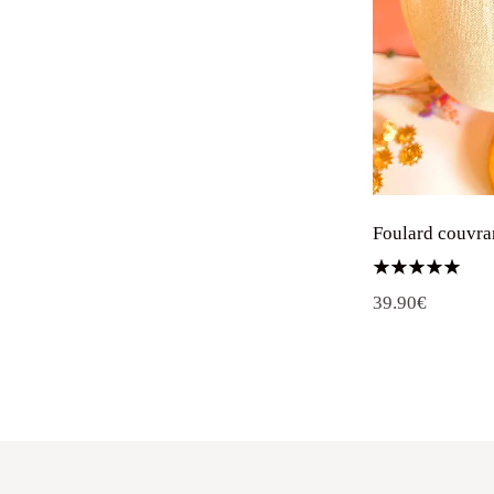
Foulard couvran
Note
39.90
€
5.00
sur 5