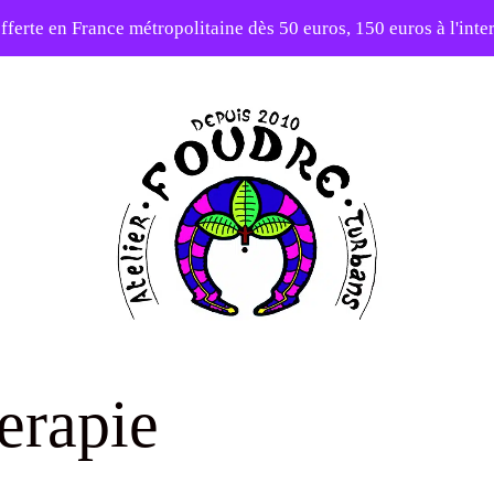
fferte en France métropolitaine dès 50 euros, 150 euros à l'int
10% sur votre première commande avec le code : 1ERAMOUR
Atelier
Foudre
erapie
Turbans