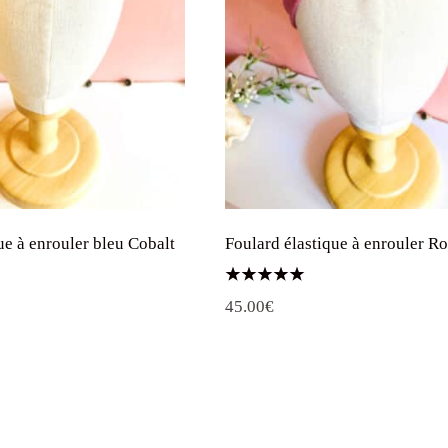
ue à enrouler bleu Cobalt
Foulard élastique à enrouler R
Note
45.00
€
5.00
sur 5