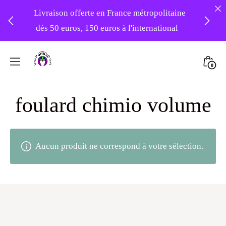
Livraison offerte en France métropolitaine
dès 50 euros, 150 euros à l'international
❤️ -10% sur votre première commande
Skip
avec le code : 1ERAMOUR ❤️
to
Mini
0
content
Atelier
Togg
Foudre
foulard chimio volume
Turbans
Aucun produit ne correspond à votre sélection.