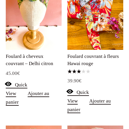
Foulard à cheveux
Foulard couvrant à fleurs
couvrant – Delhi citron
Hawai rouge
45.00
€
Note
39.90
€
3.00
Quick
sur 5
Quick
View
Ajouter au
View
Ajouter au
panier
panier