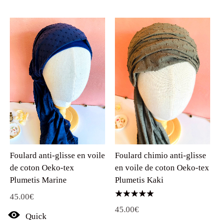
Foulard anti-glisse en voile
Foulard chimio anti-glisse
de coton Oeko-tex
en voile de coton Oeko-tex
Plumetis Marine
Plumetis Kaki
45.00
€
Note
45.00
€
5.00
Quick
sur 5