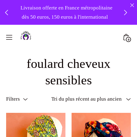
Livraison offerte en France métropolitaine
dès 50 euros, 150 euros à l'international
❤️ Atelier en vacances ! Expédition des
Skip
commandes à partir du 31/08 ❤️
to
Mini
0
content
Atelier
Togg
-20% sur tout le site avec le code
Foudre
foulard cheveux
PATIENCE
Turbans
sensibles
Filters