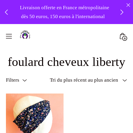
Livraison offerte en France métropolitaine
dès 50 euros, 150 euros à l'international
❤️ -10% sur votre première commande
Skip
avec le code : 1ERAMOUR ❤️
to
Mini
0
content
Atelier
Togg
Foudre
foulard cheveux liberty
Turbans
Filters