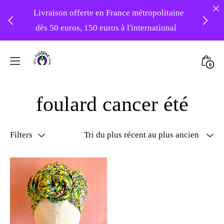
Livraison offerte en France métropolitaine
dès 50 euros, 150 euros à l'international
❤️ Atelier en vacances ! Expédition des
Skip
commandes à partir du 31/08 ❤️
to
Mini
0
content
Atelier
Togg
-20% sur tout le site avec le code
Foudre
foulard cancer été
PATIENCE
Turbans
Filters