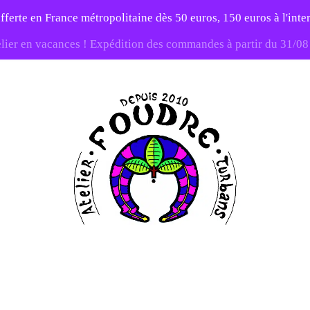
fferte en France métropolitaine dès 50 euros, 150 euros à l'int
elier en vacances ! Expédition des commandes à partir du 31/0
-20% sur tout le site avec le code PATIENCE
Atelier
Foudre
Turbans