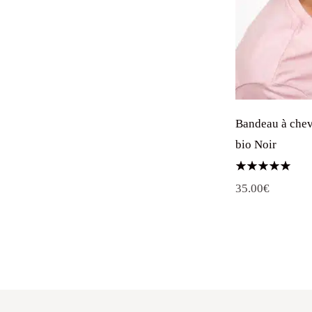
Bandeau à che
bio Noir
Note
35.00
€
5.00
sur 5