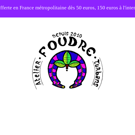
fferte en France métropolitaine dès 50 euros, 150 euros à l'int
elier en vacances ! Expédition des commandes à partir du 31/0
-20% sur tout le site avec le code PATIENCE
Atelier
Foudre
Turbans