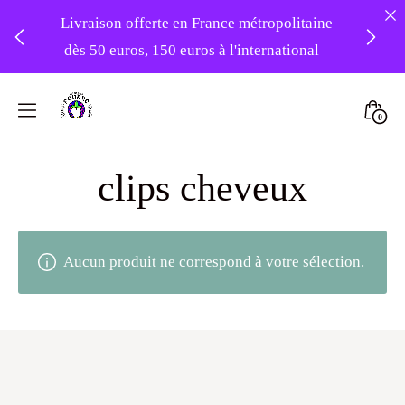
Livraison offerte en France métropolitaine
dès 50 euros, 150 euros à l'international
❤️ Atelier en vacances ! Expédition des
Skip
commandes à partir du 31/08 ❤️
to
Mini
0
content
Atelier
Togg
-20% sur tout le site avec le code
Foudre
clips cheveux
PATIENCE
Turbans
Aucun produit ne correspond à votre sélection.