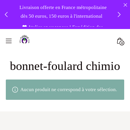
Livraison offerte en France métropolitaine
dès 50 euros, 150 euros à l'international
❤️ Atelier en vacances ! Expédition des
Skip
commandes à partir du 31/08 ❤️
to
Mini
0
content
Atelier
Togg
-20% sur tout le site avec le code
Foudre
PATIENCE
bonnet-foulard chimio
Turbans
Aucun produit ne correspond à votre sélection.