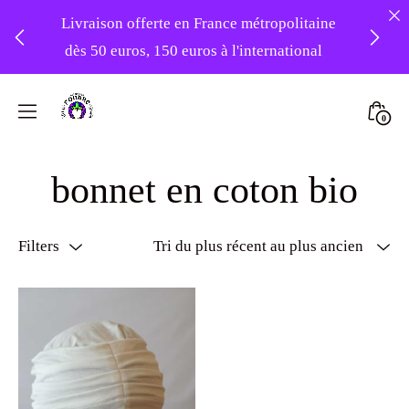
Livraison offerte en France métropolitaine
dès 50 euros, 150 euros à l'international
❤️ Atelier en vacances ! Expédition des
Skip
commandes à partir du 31/08 ❤️
to
Mini
0
content
Atelier
Togg
-20% sur tout le site avec le code
Foudre
bonnet en coton bio
PATIENCE
Turbans
Filters