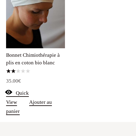
Bonnet Chimiothérapie à
plis en coton bio blanc
Note
35.00
€
2.00
sur
5
Quick
View
Ajouter au
panier