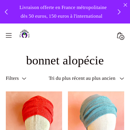
Livraison offerte en France métropolitaine
dès 50 euros, 150 euros à l'international
❤️ Atelier en vacances ! Expédition des
Skip
commandes à partir du 31/08 ❤️
to
Mini
0
content
Atelier
Togg
-20% sur tout le site avec le code
Foudre
bonnet alopécie
PATIENCE
Turbans
Filters