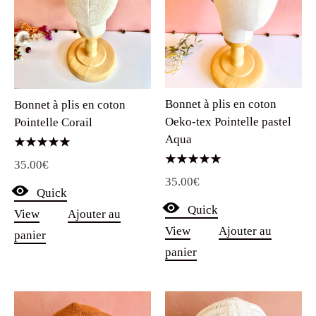
Bonnet à plis en coton
Bonnet à plis en coton
Oeko-tex Pointelle pastel
Pointelle Corail
Aqua
Note
35.00
€
5.00
Note
sur 5
35.00
€
5.00
Quick
sur 5
Quick
View
Ajouter au
View
Ajouter au
panier
panier