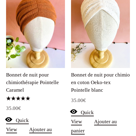
Bonnet de nuit pour chimio
Bonnet de nuit pour
en coton Oeko-tex
chimiothérapie Pointelle
Pointelle blanc
Caramel
35.00
€
Note
35.00
€
5.00
Quick
sur 5
Quick
View
Ajouter au
View
Ajouter au
panier