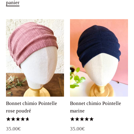
panier
Bonnet chimio Pointelle
Bonnet chimio Pointelle
rose poudré
marine
Note
Note
35.00
€
35.00
€
4.67
5.00
sur 5
sur 5