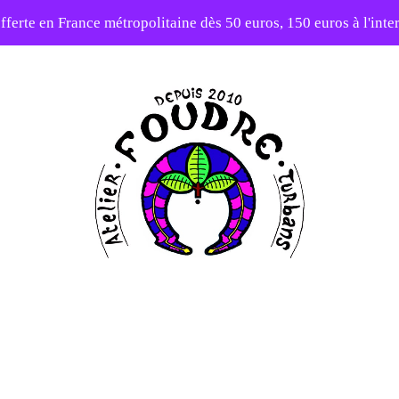
fferte en France métropolitaine dès 50 euros, 150 euros à l'int
elier en vacances ! Expédition des commandes à partir du 31/0
-20% sur tout le site avec le code PATIENCE
Atelier
Foudre
Turbans