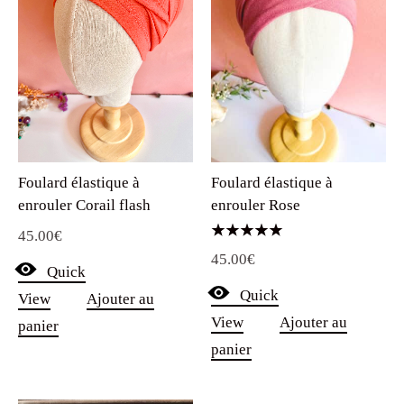
Foulard élastique à
Foulard élastique à
enrouler Corail flash
enrouler Rose
45.00
€
Note
45.00
€
5.00
Quick
sur 5
Quick
View
Ajouter au
View
Ajouter au
panier
panier