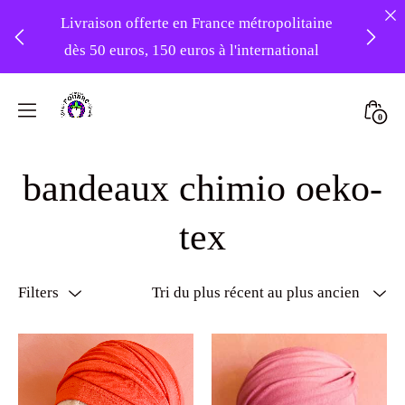
Livraison offerte en France métropolitaine
dès 50 euros, 150 euros à l'international
❤️ -10% sur votre première commande
Skip
avec le code : 1ERAMOUR ❤️
to
Mini
0
content
Atelier
Togg
Foudre
bandeaux chimio oeko-
Turbans
tex
Filters