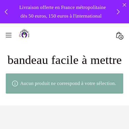
Livraison offerte en France métropolitaine
dès 50 euros, 150 euros à l'international
❤️ -10% sur votre première commande
Skip
avec le code : 1ERAMOUR ❤️
to
Mini
0
content
Atelier
Togg
Foudre
bandeau facile à mettre
Turbans
Aucun produit ne correspond à votre sélection.