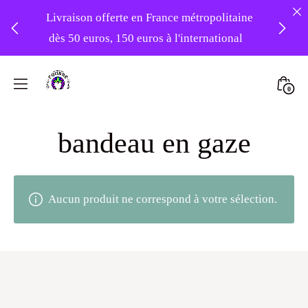
Livraison offerte en France métropolitaine
dès 50 euros, 150 euros à l'international
❤️ -10% sur votre première commande
Skip
avec le code : 1ERAMOUR ❤️
to
Mini
0
content
Atelier
Togg
Foudre
bandeau en gaze
Turbans
Aucun produit ne correspond à votre sélection.