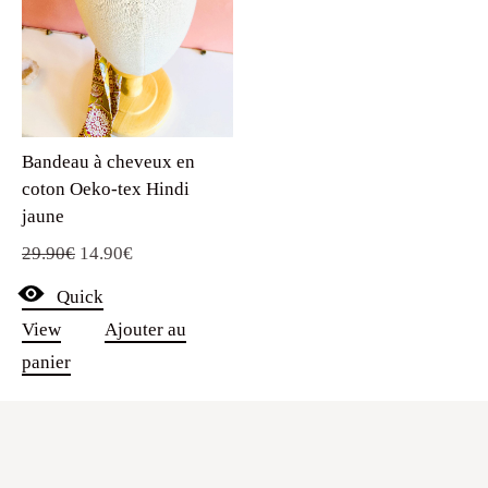
Bandeau à cheveux en
coton Oeko-tex Hindi
jaune
Le
Le
29.90
€
14.90
€
prix
prix
Quick
initial
actuel
View
Ajouter au
était :
est :
panier
29.90€.
14.90€.