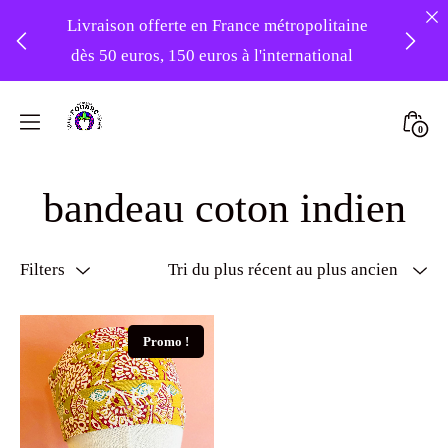
Livraison offerte en France métropolitaine
dès 50 euros, 150 euros à l'international
❤️ -10% sur votre première commande
Skip
avec le code : 1ERAMOUR ❤️
to
Mini
0
content
Atelier
Togg
Foudre
bandeau coton indien
Turbans
Filters
Promo !