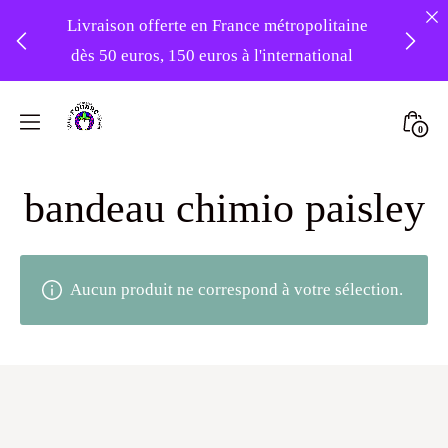
Livraison offerte en France métropolitaine
dès 50 euros, 150 euros à l'international
❤️ -10% sur votre première commande
Skip
avec le code : 1ERAMOUR ❤️
to
Mini
0
content
Atelier
Togg
Foudre
bandeau chimio paisley
Turbans
Aucun produit ne correspond à votre sélection.