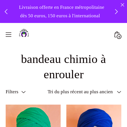
Livraison offerte en France métropolitaine
dès 50 euros, 150 euros à l'international
❤️ Atelier en vacances ! Expédition des
Skip
commandes à partir du 31/08 ❤️
to
Mini
0
content
Atelier
Togg
-20% sur tout le site avec le code
Foudre
bandeau chimio à
PATIENCE
Turbans
enrouler
Filters