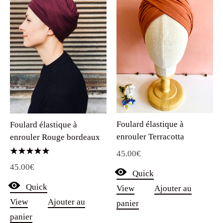
Foulard élastique à
Foulard élastique à
enrouler Terracotta
enrouler Rouge bordeaux
45.00
€
Note
45.00
€
5.00
Quick
sur 5
Quick
View
Ajouter au
View
Ajouter au
panier
panier