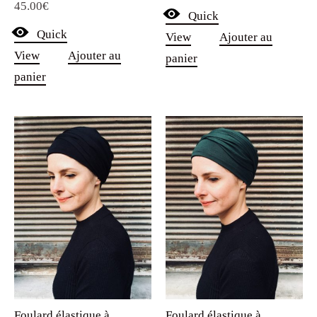
45.00
€
5.00
Quick
sur 5
Quick
View
Ajouter au
View
Ajouter au
panier
panier
Foulard élastique à
Foulard élastique à