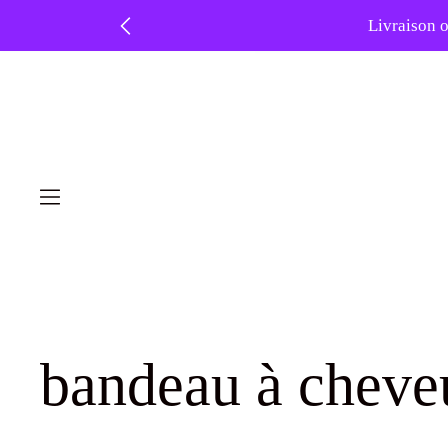
Livraison o
❤️ -
Skip
to
content
bandeau à cheve