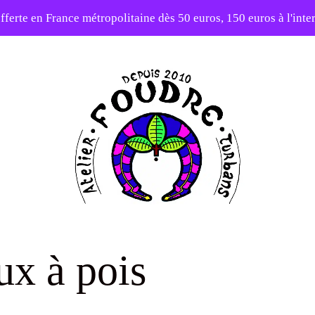
fferte en France métropolitaine dès 50 euros, 150 euros à l'int
10% sur votre première commande avec le code : 1ERAMOUR
Atelier
Foudre
ux à pois
Turbans