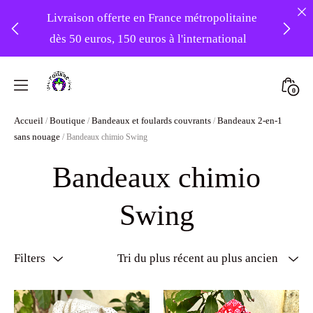
Livraison offerte en France métropolitaine
dès 50 euros, 150 euros à l'international
❤️ -10% sur votre première commande
Skip
avec le code : 1ERAMOUR ❤️
to
Mini
0
content
Atelier
Togg
Accueil
Boutique
Bandeaux et foulards couvrants
Bandeaux 2-en-1
/
/
/
Foudre
sans nouage
/ Bandeaux chimio Swing
Turbans
Bandeaux chimio
Swing
Filters