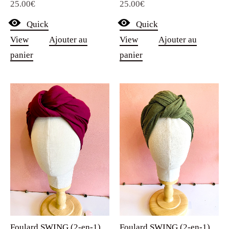
25.00
€
25.00
€
5.00
5.00
sur 5
sur 5
Quick
Quick
View
Ajouter au
View
Ajouter au
panier
panier
Foulard SWING (2-en-1)
Foulard SWING (2-en-1)