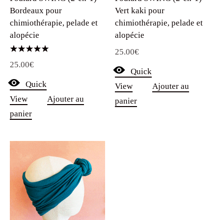
Bordeaux pour
Vert kaki pour
chimiothérapie, pelade et
chimiothérapie, pelade et
alopécie
alopécie
25.00
€
Note
25.00
€
5.00
Quick
sur 5
Quick
View
Ajouter au
View
Ajouter au
panier
panier