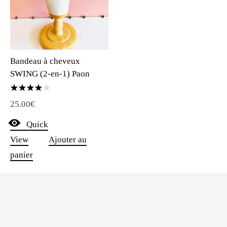
Bandeau à cheveux
SWING (2-en-1) Paon
Note
25.00
€
4.00
sur 5
Quick
View
Ajouter au
panier