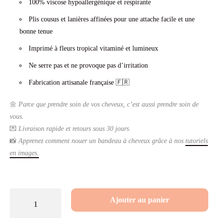
100% viscose hypoallergénique et respirante
initial
actuel
Plis cousus et lanières affinées pour une attache facile et une
bonne tenue
était :
est :
Imprimé à fleurs tropical vitaminé et lumineux
29.90€.
14.90€.
Ne serre pas et ne provoque pas d’irritation
Fabrication artisanale française 🇫🇷
🌼
Parce que prendre soin de vos cheveux, c’est aussi prendre soin de
vous.
💌
Livraison rapide et retours sous 30 jours.
📸
Apprenez comment nouer un bandeau à cheveux grâce à nos
tutoriels
en images.
quantité
Ajouter au panier
de