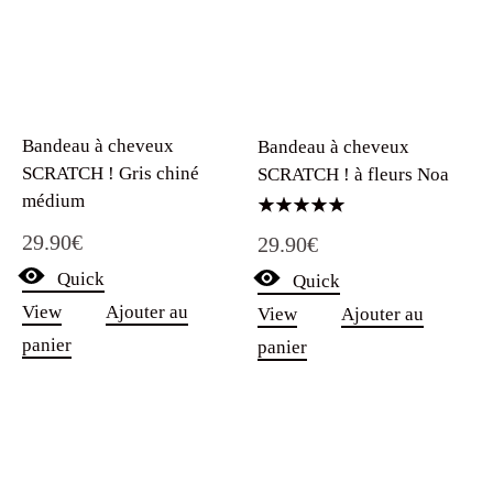
Bandeau à cheveux
Bandeau à cheveux
SCRATCH ! Gris chiné
SCRATCH ! à fleurs Noa
médium
Note
29.90
€
29.90
€
5.00
sur 5
Quick
Quick
View
Ajouter au
View
Ajouter au
panier
panier