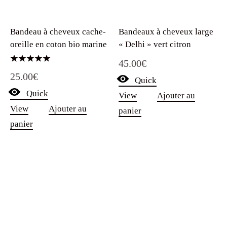
Bandeaux à cheveux large
Bandeau à cheveux cache-
« Delhi » vert citron
oreille en coton bio marine
45.00
€
Note
25.00
€
5.00
Quick
sur 5
Quick
View
Ajouter au
View
Ajouter au
panier
panier