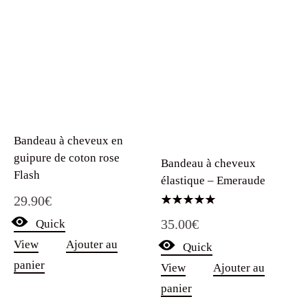
Bandeau à cheveux en
guipure de coton rose
Bandeau à cheveux
Flash
élastique – Emeraude
29.90
€
Note
35.00
€
Quick
5.00
sur 5
View
Ajouter au
Quick
panier
View
Ajouter au
panier