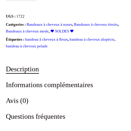
Bandeau
à
UGS :
1722
cheveux
Catégories :
Bandeaux à cheveux à nouer
,
Bandeaux à cheveux étroits
,
étroit
Bandeaux à cheveux mode
,
❤️ SOLDES ❤️
"Tropical
Étiquettes :
bandeau à cheveux à fleurs
,
bandeau à cheveux alopécie
,
bandeau à cheveux pelade
vintage"
Description
Informations complémentaires
Avis (0)
Questions fréquentes