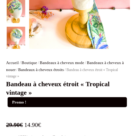
Accueil
Boutique
Bandeaux à cheveux mode
Bandeaux à cheveux à
/
/
/
nouer
Bandeaux à cheveux étroits
/
/ Bandeau à cheveux étroit « Tropical
vintage »
Bandeau à cheveux étroit « Tropical
vintage »
Promo !
Le
Le
29.90
€
14.90
€
prix
prix